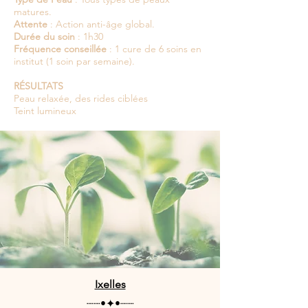
matures.
Attente
: Action anti-âge global.
Durée du soin
: 1h30
Fréquence conseillée
: 1 cure de 6 soins en
institut (1 soin par semaine).
RÉSULTATS
Peau relaxée, des rides ciblées
Teint lumineux
Ixelles
┈┈•✦•┈┈