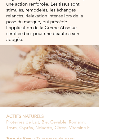
une action renforcée. Les tissus sont
stimulés, remodelés, les échanges
relancés. Relaxation intense lors de la
pose du masque, qui précède
l’application de la Crème Absolue
certifiée bio, pour une beauté à son
apogée.
ACTIFS NATURELS
Protéines de Lait, Blé, Cévéblé, Romarin,
Thym, Cyprès, Noisette, Citron, Vitamine E
Type de Peau
: Tous types de peaux