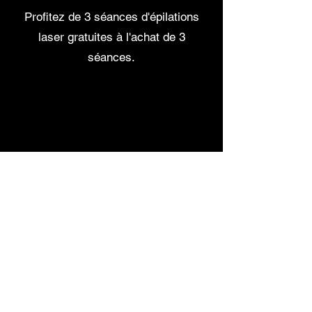
Profitez de 3 séances d'épilations
laser gratuites à l'achat de 3
séances.
Ixelles
┈┈•✦•┈┈
260 Chaussée d'Ixelles
BE - 1050 Ixelles
☎ :
+32 (0)472 681 113
@
:
Lessentieldevy@gmail.com